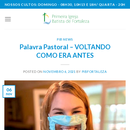
Skip
NOSSOS CULTOS: DOMINGO - 08H30, 10H15 E 18H/ QUARTA - 20H
to
content
PIB NEWS
Palavra Pastoral – VOLTANDO
COMO ERA ANTES
POSTED ON
NOVEMBRO 6, 2021
BY
PIBFORTALEZA
06
nov