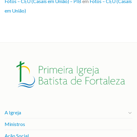
Fotos – CEU (Casais em União) – PIB
em
Fotos – CEU (Casais
em União)
A Igreja
Ministros
Ação Social