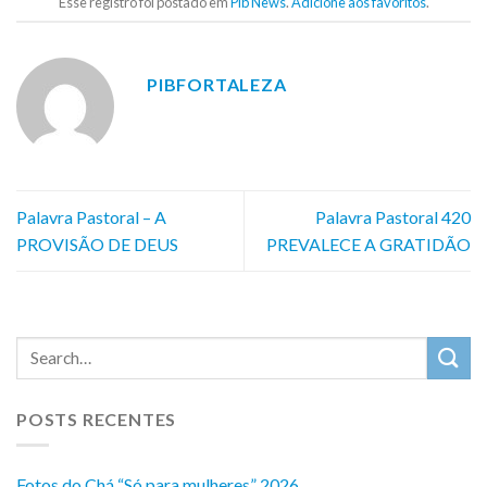
Esse registro foi postado em
Pib News
.
Adicione aos favoritos
.
PIBFORTALEZA
Palavra Pastoral – A
Palavra Pastoral 420
PROVISÃO DE DEUS
PREVALECE A GRATIDÃO
POSTS RECENTES
Fotos do Chá “Só para mulheres” 2026