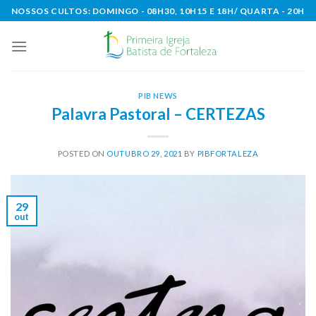
Skip
NOSSOS CULTOS: DOMINGO - 08H30, 10H15 E 18H/ QUARTA - 20H
to
content
PIB NEWS
Palavra Pastoral – CERTEZAS
POSTED ON
OUTUBRO 29, 2021
BY
PIBFORTALEZA
29
out