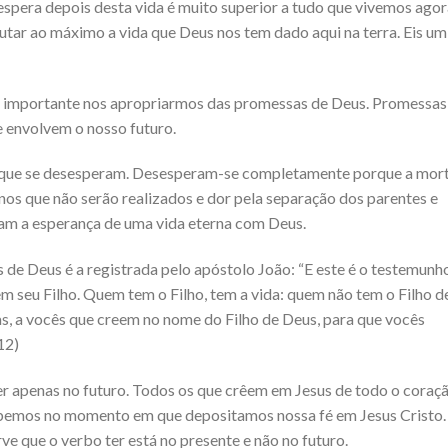
spera depois desta vida é muito superior a tudo que vivemos agor
tar ao máximo a vida que Deus nos tem dado aqui na terra. Eis um
 importante nos apropriarmos das promessas de Deus. Promessas
e envolvem o nosso futuro.
s que se desesperam. Desesperam-se completamente porque a mor
anos que não serão realizados e dor pela separação dos parentes e
am a esperança de uma vida eterna com Deus.
de Deus é a registrada pelo apóstolo João: “E este é o testemunh
 em seu Filho. Quem tem o Filho, tem a vida: quem não tem o Filho d
sas, a vocês que creem no nome do Filho de Deus, para que vocês
12)
er apenas no futuro. Todos os que crêem em Jesus de todo o coraç
cebemos no momento em que depositamos nossa fé em Jesus Cristo.
ve que o verbo ter está no presente e não no futuro.