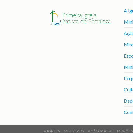
A Ig
Mini
Ação
Mis
Esco
Mini
Peq
Cult
Dad
Con
A IGREJA
MINISTROS
AÇÃO SOCIAL
MISSÕES