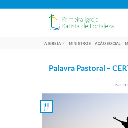
Skip
to
content
A IGREJA
MINISTROS
AÇÃO SOCIAL
M
Palavra Pastoral – 
POSTED
10
jul