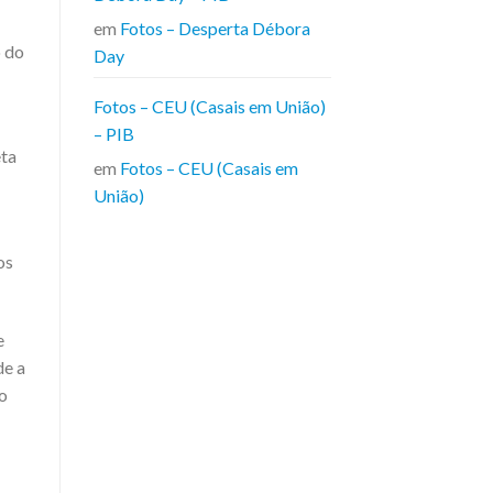
em
Fotos – Desperta Débora
o do
Day
Fotos – CEU (Casais em União)
– PIB
eta
em
Fotos – CEU (Casais em
União)
os
e
de a
so