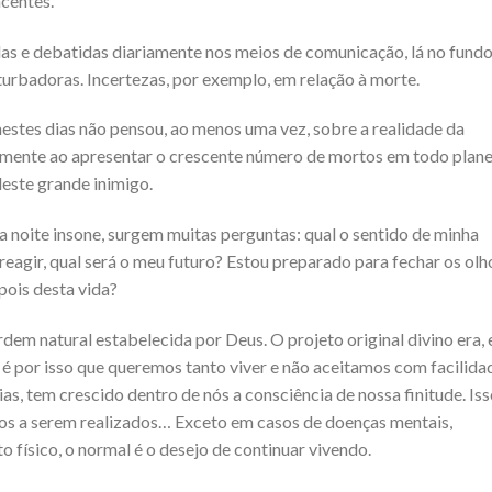
centes.
das e debatidas diariamente nos meios de comunicação, lá no fund
urbadoras. Incertezas, por exemplo, em relação à morte.
nestes dias não pensou, ao menos uma vez, sobre a realidade da
mente ao apresentar o crescente número de mortos em todo plan
este grande inimigo.
uma noite insone, surgem muitas perguntas: qual o sentido de minha
reagir, qual será o meu futuro? Estou preparado para fechar os olh
pois desta vida?
rdem natural estabelecida por Deus. O projeto original divino era, 
 é por isso que queremos tanto viver e não aceitamos com facilida
as, tem crescido dentro de nós a consciência de nossa finitude. Is
os a serem realizados… Exceto em casos de doenças mentais,
 físico, o normal é o desejo de continuar vivendo.