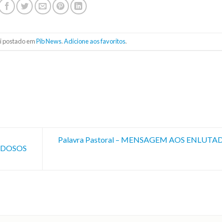
oi postado em
Pib News
.
Adicione aos favoritos
.
Palavra Pastoral – MENSAGEM AOS ENLUTA
 IDOSOS