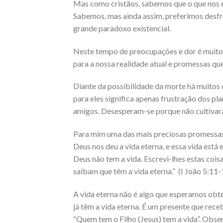
Mas como cristãos, sabemos que o que nos e
Sabemos, mas ainda assim, preferimos desfru
grande paradoxo existencial.
Neste tempo de preocupações e dor é muito
para a nossa realidade atual e promessas qu
Diante da possibilidade da morte há muito
para eles significa apenas frustração dos pl
amigos. Desesperam-se porque não cultivar
Para mim uma das mais preciosas promessas 
Deus nos deu a vida eterna, e essa vida está
Deus não tem a vida. Escrevi-lhes estas coi
saibam que têm a vida eterna.” (I João 5:11-
A vida eterna não é algo que esperamos obt
já têm a vida eterna. É um presente que re
“Quem tem o Filho (Jesus) tem a vida”. Obser