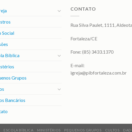
CONTATO
reja
stros
Rua Silva Paulet, 1111, Aldeot
 Social
Fortaleza/CE
sões
Fone: (85) 3433.1370
la Bíblica
E-mail:
stérios
igreja@pibfortaleza.com.br
uenos Grupos
os
os Bancários
tato
ESCOLA BÍBLICA
MINISTÉRIOS
PEQUENOS GRUPOS
CULTOS
DAD