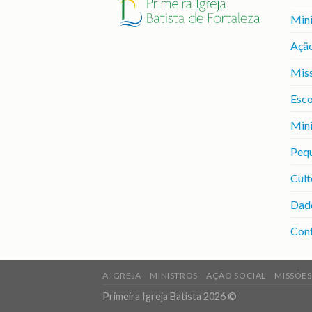
Mini
Ação
Mis
Esco
Mini
Peq
Cult
Dad
Con
A IGREJA
MINISTROS
AÇÃO SOCIAL
MISSÕES
Primeira Igreja Batista 2026 ©