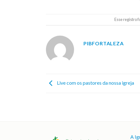
Esse registro 
PIBFORTALEZA
Live com os pastores da nossa igreja
A Ig