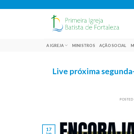
Skip
to
content
A IGREJA
MINISTROS
AÇÃO SOCIAL
M
Live próxima segunda-
POSTED
17
jun