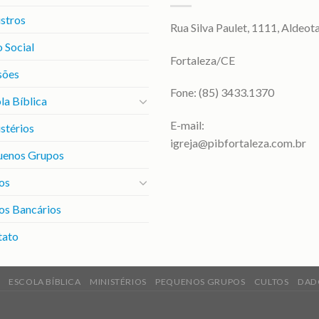
stros
Rua Silva Paulet, 1111, Aldeot
 Social
Fortaleza/CE
sões
Fone: (85) 3433.1370
la Bíblica
E-mail:
stérios
igreja@pibfortaleza.com.br
uenos Grupos
os
os Bancários
tato
ESCOLA BÍBLICA
MINISTÉRIOS
PEQUENOS GRUPOS
CULTOS
DAD