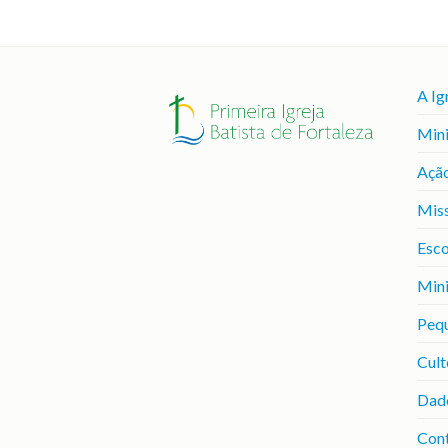
A Ig
Mini
Ação
Mis
Esco
Mini
Peq
Cult
Dad
Con