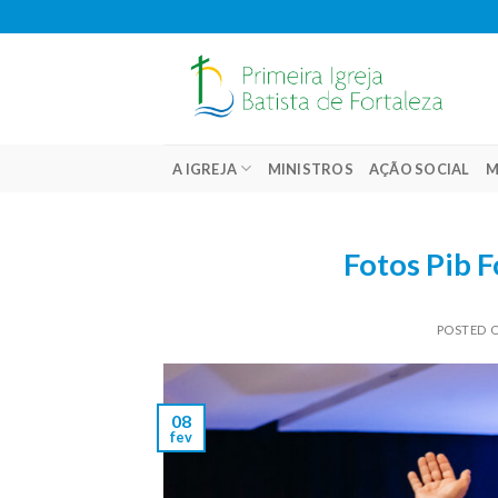
Skip
to
content
A IGREJA
MINISTROS
AÇÃO SOCIAL
M
Fotos Pib F
POSTED 
08
fev