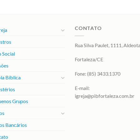
CONTATO
reja
stros
Rua Silva Paulet, 1111, Aldeot
 Social
Fortaleza/CE
sões
Fone: (85) 3433.1370
la Bíblica
E-mail:
stérios
igreja@pibfortaleza.com.br
uenos Grupos
os
os Bancários
tato