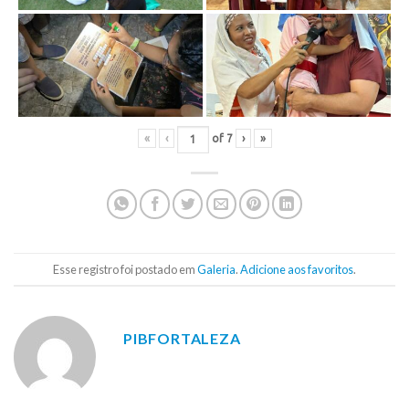
«
‹
of
7
›
»
Esse registro foi postado em
Galeria
.
Adicione aos favoritos
.
PIBFORTALEZA