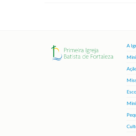
A Ig
Mini
Ação
Mis
Esco
Mini
Peq
Cult