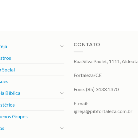
CONTATO
reja
stros
Rua Silva Paulet, 1111, Aldeot
 Social
Fortaleza/CE
sões
Fone: (85) 3433.1370
la Bíblica
E-mail:
stérios
igreja@pibfortaleza.com.br
uenos Grupos
os