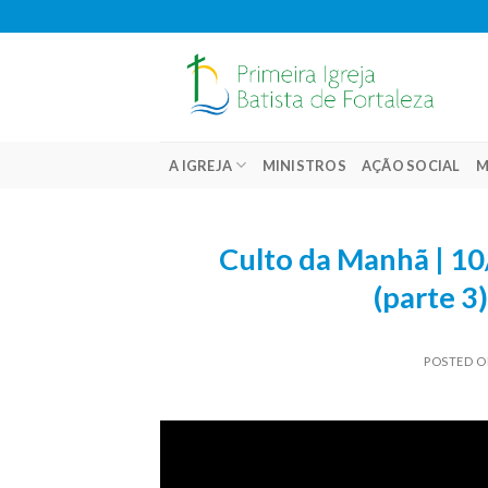
Skip
to
content
A IGREJA
MINISTROS
AÇÃO SOCIAL
M
Culto da Manhã | 10
(parte 3
POSTED 