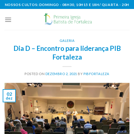
Skip
NOSSOS CULTOS: DOMINGO - 08H30, 10H15 E 18H/ QUARTA - 20H
to
content
GALERIA
Dia D – Encontro para liderança PIB
Fortaleza
POSTED ON
DEZEMBRO 2, 2021
BY
PIBFORTALEZA
02
dez