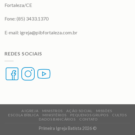
Fortaleza/CE
Fone: (85) 3433.1370
E-mail:
igreja@pibfortaleza.com.br
REDES SOCIAIS
A IGREJA
MINISTROS
AÇÃO SOCIAL
MISSÕES
ESCOLA BÍBLICA
MINISTÉRIOS
PEQUENOS GRUPOS
CULTOS
DADOS BANCÁRIOS
CONTATO
Primeira Igreja Batista 2026 ©