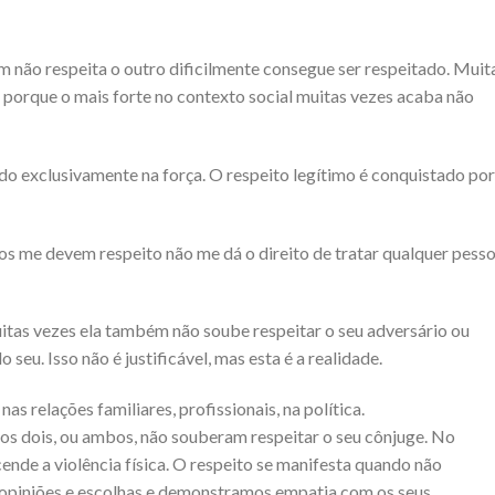
m não respeita o outro dificilmente consegue ser respeitado. Muit
 porque o mais forte no contexto social muitas vezes acaba não
o exclusivamente na força. O respeito legítimo é conquistado por
os me devem respeito não me dá o direito de tratar qualquer pess
tas vezes ela também não soube respeitar o seu adversário ou
eu. Isso não é justificável, mas esta é a realidade.
s relações familiares, profissionais, na política.
 dois, ou ambos, não souberam respeitar o seu cônjuge. No
nde a violência física. O respeito se manifesta quando não
opiniões e escolhas e demonstramos empatia com os seus