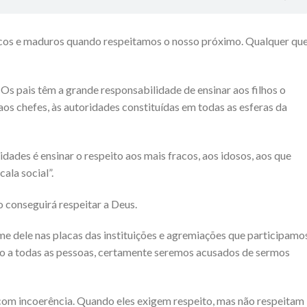
cos e maduros quando respeitamos o nosso próximo. Qualquer qu
s pais têm a grande responsabilidade de ensinar aos filhos o
 aos chefes, às autoridades constituídas em todas as esferas da
ridades é ensinar o respeito aos mais fracos, aos idosos, aos que
ala social”.
 conseguirá respeitar a Deus.
e dele nas placas das instituições e agremiações que participamo
to a todas as pessoas, certamente seremos acusados de sermos
om incoerência. Quando eles exigem respeito, mas não respeitam