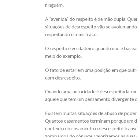
ninguém.
A “avenida” do respeito é de mão dupla. Que
situações de desrespeito vão se avolumando
respeitando o mais fraco.
O respeito é verdadeiro quando não é basead
meio do exemplo.
O fato de estar em uma posição em que outr
com desrespeito.
Quando uma autoridade é desrespeitada, mui
aquele que tem um pensamento divergente do s
Existem muitas situações de abuso de poder na
Quantos casamentos terminam porque um dos
contexto do casamento o desrespeito transce
zombamos do cônjuge, valorizamos as suas 