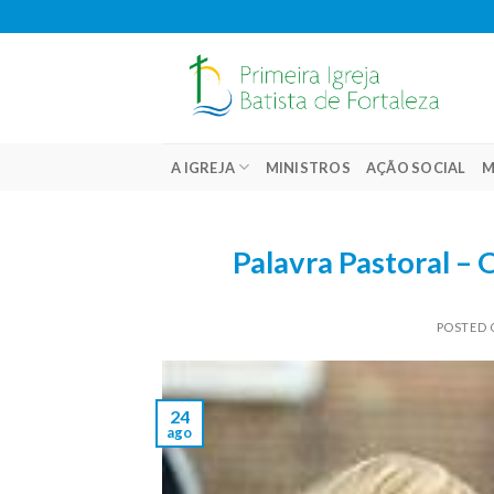
Skip
to
content
A IGREJA
MINISTROS
AÇÃO SOCIAL
M
Palavra Pastoral 
POSTED
24
ago