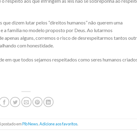
o respeito aos que infringem as leis não se sobreponha ao respeit
 que dizem lutar pelos “direitos humanos” não querem uma
 e a família no modelo proposto por Deus. Ao lutarmos
 de apenas alguns, corremos o risco de desrespeitarmos tantos out
balhando com honestidade.
ade em que todos sejamos respeitados como seres humanos criados
oi postado em
Pib News
.
Adicione aos favoritos
.