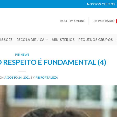
NOSSOS CULTOS: 
BOLETIM ONLINE
PIB WEB RÁDIO
ISSÕES
ESCOLA BÍBLICA
MINISTÉRIOS
PEQUENOS GRUPOS
PIB NEWS
– O RESPEITO É FUNDAMENTAL (4)
 ON
AGOSTO 24, 2021
BY
PIBFORTALEZA