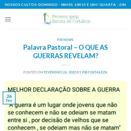
Skip
NOSSOS CULTOS: DOMINGO - 08H30, 10H15 E 18H/ QUARTA - 20H
to
content
PIB NEWS
Palavra Pastoral – O QUE AS
GUERRAS REVELAM?
POSTED ON
FEVEREIRO 26, 2022
BY
PIBFORTALEZA
26
fev