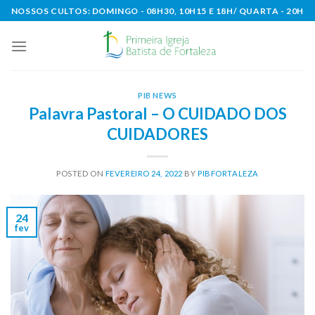
Skip
NOSSOS CULTOS: DOMINGO - 08H30, 10H15 E 18H/ QUARTA - 20H
to
content
PIB NEWS
Palavra Pastoral – O CUIDADO DOS
CUIDADORES
POSTED ON
FEVEREIRO 24, 2022
BY
PIBFORTALEZA
24
fev