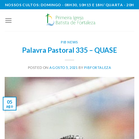
Skip
NOSSOS CULTOS: DOMINGO - 08H30, 10H15 E 18H/ QUARTA - 20H
to
content
PIB NEWS
Palavra Pastoral 335 – QUASE
POSTED ON
AGOSTO 5, 2021
BY
PIBFORTALEZA
05
ago