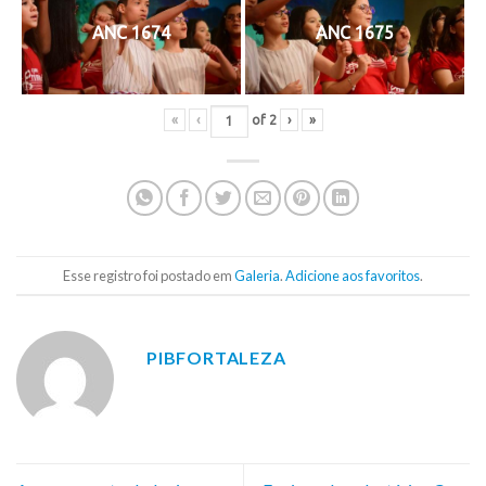
ANC 1674
ANC 1675
«
‹
of
2
›
»
Esse registro foi postado em
Galeria
.
Adicione aos favoritos
.
PIBFORTALEZA