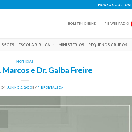
NOSSOS CULTOS: 
BOLETIM ONLINE
PIB WEB RÁDIO
ISSÕES
ESCOLA BÍBLICA
MINISTÉRIOS
PEQUENOS GRUPOS
NOTÍCIAS
. Marcos e Dr. Galba Freire
D ON
JUNHO 2, 2020
BY
PIBFORTALEZA