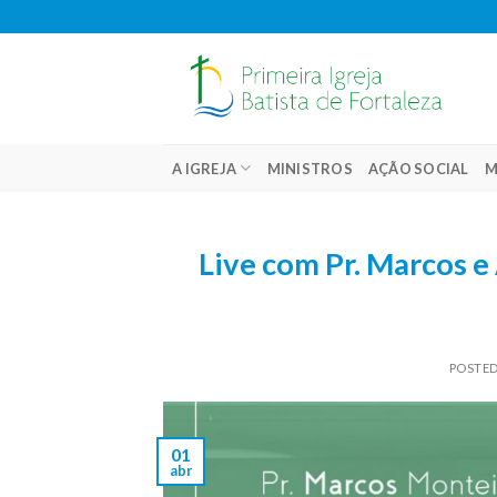
Skip
to
content
A IGREJA
MINISTROS
AÇÃO SOCIAL
M
Live com Pr. Marcos e 
POSTE
01
abr