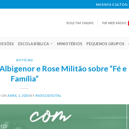
NOSSOS CULTOS: 
BOLETIM ONLINE
PIB WEB RÁDIO
ISSÕES
ESCOLA BÍBLICA
MINISTÉRIOS
PEQUENOS GRUPOS
NOTÍCIAS
Albigenor e Rose Militão sobre “Fé e
Família”
D ON
ABRIL 1, 2020
BY
INDIGODIGITAL