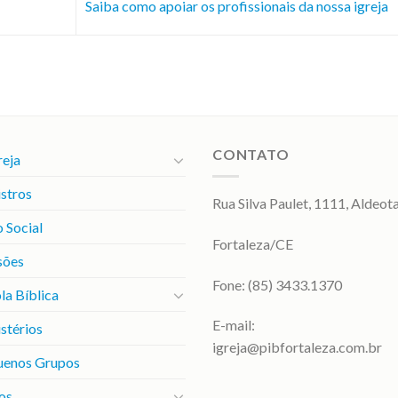
Saiba como apoiar os profissionais da nossa igreja
CONTATO
reja
stros
Rua Silva Paulet, 1111, Aldeot
 Social
Fortaleza/CE
sões
Fone: (85) 3433.1370
la Bíblica
E-mail:
stérios
igreja@pibfortaleza.com.br
uenos Grupos
os