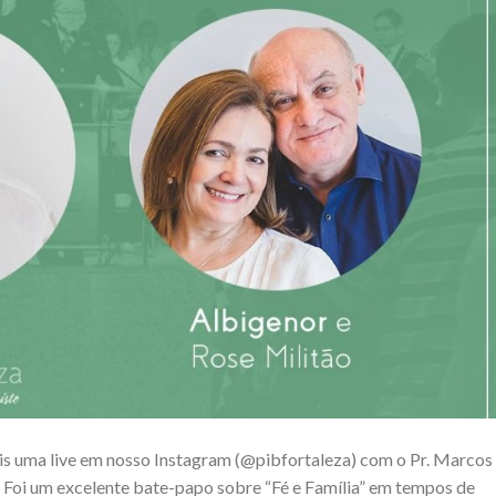
is uma live em nosso Instagram (@pibfortaleza) com o Pr. Marcos
o Foi um excelente bate-papo sobre “Fé e Família” em tempos de