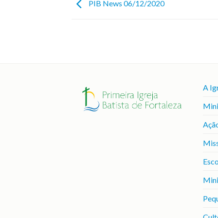
PIB News 06/12/2020
A Ig
Mini
Ação
Mis
Esco
Mini
Peq
Cult