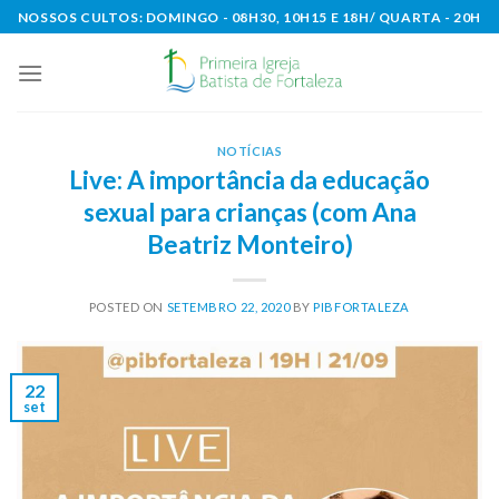
Skip
NOSSOS CULTOS: DOMINGO - 08H30, 10H15 E 18H/ QUARTA - 20H
to
content
NOTÍCIAS
Live: A importância da educação
sexual para crianças (com Ana
Beatriz Monteiro)
POSTED ON
SETEMBRO 22, 2020
BY
PIBFORTALEZA
22
set