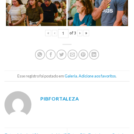
«
‹
of
3
›
»
Esse registro foi postado em
Galeria
.
Adicione aos favoritos
.
PIBFORTALEZA