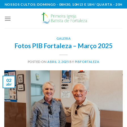
Skip
NOSSOS CULTOS: DOMINGO - 08H30, 10H15 E 18H/ QUARTA - 20H
to
content
GALERIA
Fotos PIB Fortaleza – Março 2025
POSTED ON
ABRIL 2, 2025
BY
PIBFORTALEZA
02
abr