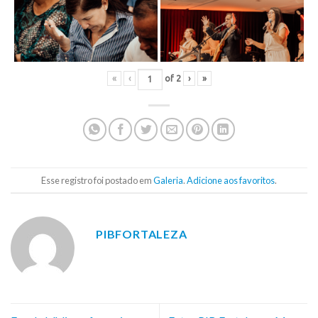
«
‹
of
2
›
»
Esse registro foi postado em
Galeria
.
Adicione aos favoritos
.
PIBFORTALEZA