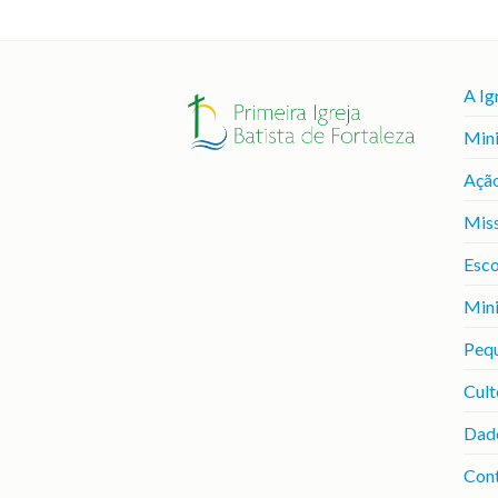
A Ig
Mini
Ação
Mis
Esco
Mini
Peq
Cult
Dad
Con