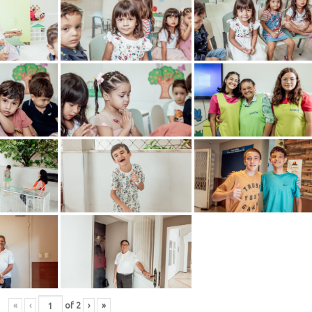
«
‹
of
2
›
»