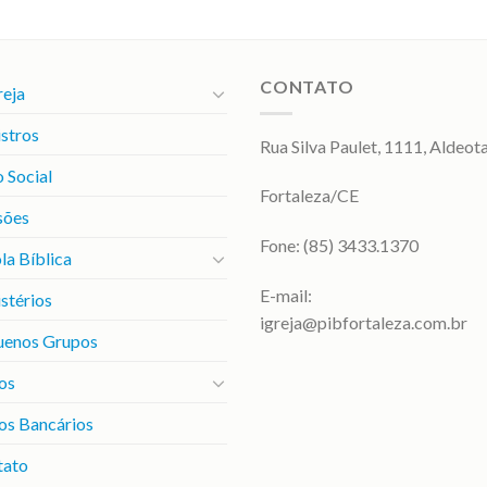
CONTATO
reja
stros
Rua Silva Paulet, 1111, Aldeot
 Social
Fortaleza/CE
sões
Fone: (85) 3433.1370
la Bíblica
E-mail:
stérios
igreja@pibfortaleza.com.br
uenos Grupos
os
os Bancários
tato