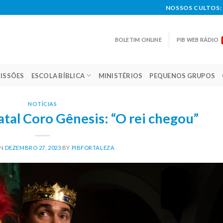
NOSSOS CULTOS: 
BOLETIM ONLINE
PIB WEB RÁDIO
ISSÕES
ESCOLA BÍBLICA
MINISTÉRIOS
PEQUENOS GRUPOS
NOTÍCIAS
atal Coro Gênesis: “O rei chegou”
ON
DEZEMBRO 27, 2023
BY
PIBFORTALEZA