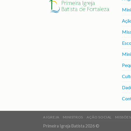
Mini
Ação
Mis
Esco
Mini
Peq
Cult
Dad
Con
A IGREJA
MINISTROS
AÇÃO SOCIAL
MISSÕES
Primeira Igreja Batista 2026 ©