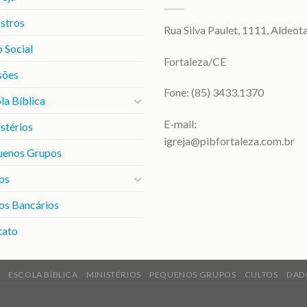
stros
Rua Silva Paulet, 1111, Aldeot
 Social
Fortaleza/CE
sões
Fone: (85) 3433.1370
la Bíblica
E-mail:
stérios
igreja@pibfortaleza.com.br
uenos Grupos
os
os Bancários
tato
ESCOLA BÍBLICA
MINISTÉRIOS
PEQUENOS GRUPOS
CULTOS
DAD