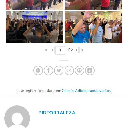
«
‹
of
2
›
»
Esse registro foi postado em
Galeria
.
Adicione aos favoritos
.
PIBFORTALEZA