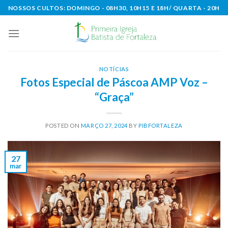
Skip
NOSSOS CULTOS: DOMINGO - 08H30, 10H15 E 18H/ QUARTA - 20H
to
content
NOTÍCIAS
Fotos Especial de Páscoa AMP Voz –
“Graça”
POSTED ON
MARÇO 27, 2024
BY
PIBFORTALEZA
27
mar