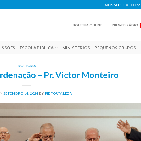
NOSSOS CULTOS: 
BOLETIM ONLINE
PIB WEB RÁDIO
ISSÕES
ESCOLA BÍBLICA
MINISTÉRIOS
PEQUENOS GRUPOS
NOTÍCIAS
rdenação – Pr. Victor Monteiro
ON
SETEMBRO 14, 2024
BY
PIBFORTALEZA