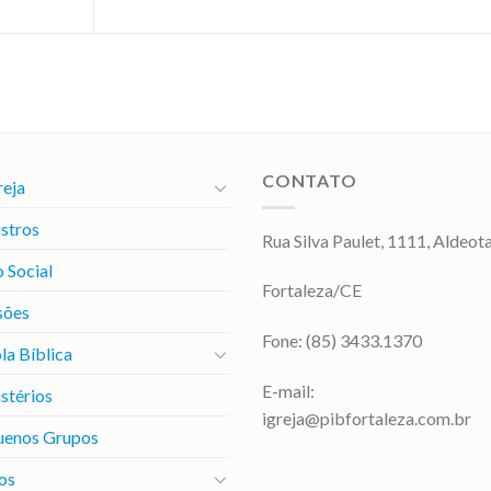
CONTATO
reja
stros
Rua Silva Paulet, 1111, Aldeot
 Social
Fortaleza/CE
sões
Fone: (85) 3433.1370
la Bíblica
E-mail:
stérios
igreja@pibfortaleza.com.br
uenos Grupos
os