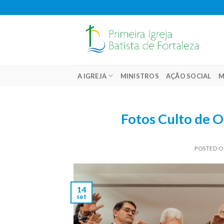
Skip
to
content
A IGREJA
MINISTROS
AÇÃO SOCIAL
M
Fotos Culto de O
POSTED 
14
set