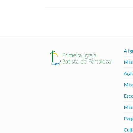
A Ig
Mini
Ação
Mis
Esco
Mini
Peq
Cult