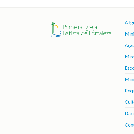
A Ig
Mini
Ação
Mis
Esco
Mini
Peq
Cult
Dad
Con