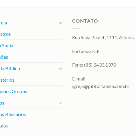
CONTATO
reja
stros
Rua Silva Paulet, 1111, Aldeot
 Social
Fortaleza/CE
sões
Fone: (85) 3433.1370
la Bíblica
E-mail:
stérios
igreja@pibfortaleza.com.br
uenos Grupos
os
os Bancários
tato