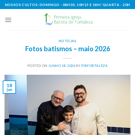
Skip
NOSSOS CULTOS: DOMINGO - 08H30, 10H15 E 18H/ QUARTA - 20H
to
content
NOTÍCIAS
Fotos batismos – maio 2026
POSTED ON
JUNHO 18, 2026
BY
PIBFORTALEZA
18
jun