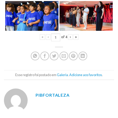
«
‹
of
4
›
»
Esse registro foi postado em
Galeria
.
Adicione aos favoritos
.
PIBFORTALEZA