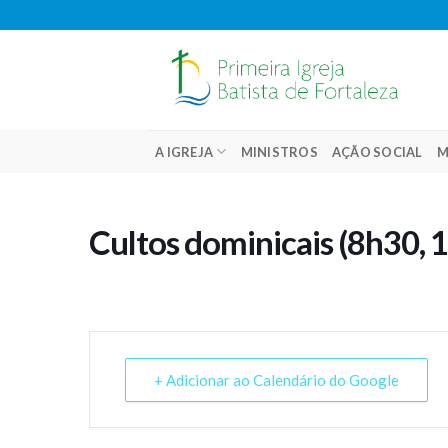
Skip
to
content
A IGREJA
MINISTROS
AÇÃO SOCIAL
M
Cultos dominicais (8h30, 
+ Adicionar ao Calendário do Google