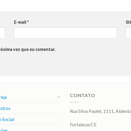
E-mail
*
Si
róxima vez que eu comentar.
CONTATO
reja
stros
Rua Silva Paulet, 1111, Aldeot
 Social
Fortaleza/CE
sões