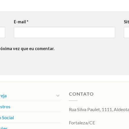
E-mail
*
Si
róxima vez que eu comentar.
CONTATO
reja
stros
Rua Silva Paulet, 1111, Aldeot
 Social
Fortaleza/CE
sões