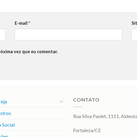
E-mail
*
Si
róxima vez que eu comentar.
CONTATO
reja
stros
Rua Silva Paulet, 1111, Aldeot
 Social
Fortaleza/CE
sões