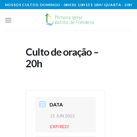
Skip
NOSSOS CULTOS: DOMINGO - 08H30, 10H15 E 18H/ QUARTA - 20H
to
content
Culto de oração –
20h
DATA
21 JUN 2023
EXPIRED!