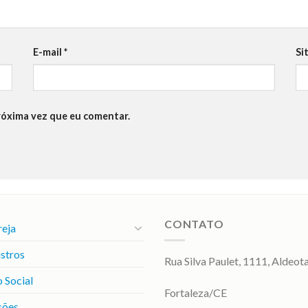
E-mail
*
Si
róxima vez que eu comentar.
CONTATO
reja
stros
Rua Silva Paulet, 1111, Aldeot
 Social
Fortaleza/CE
sões