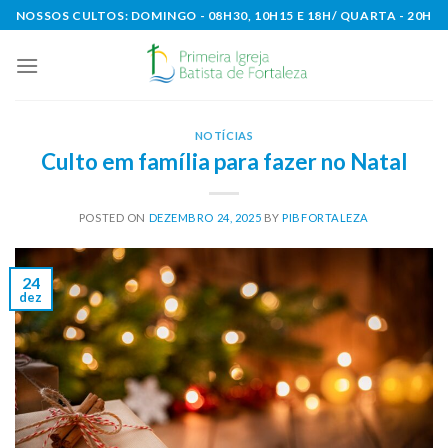
Skip
NOSSOS CULTOS: DOMINGO - 08H30, 10H15 E 18H/ QUARTA - 20H
to
content
NOTÍCIAS
Culto em família para fazer no Natal
POSTED ON
DEZEMBRO 24, 2025
BY
PIBFORTALEZA
24
dez