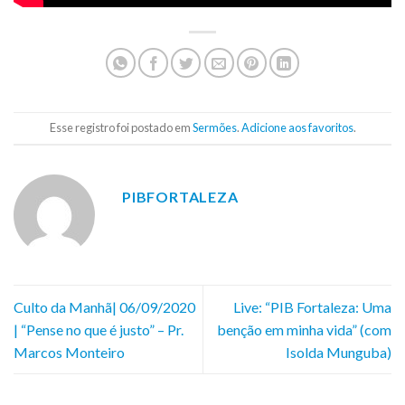
Esse registro foi postado em
Sermões
.
Adicione aos favoritos
.
PIBFORTALEZA
Culto da Manhã| 06/09/2020
Live: “PIB Fortaleza: Uma
| “Pense no que é justo” – Pr.
benção em minha vida” (com
Marcos Monteiro
Isolda Munguba)