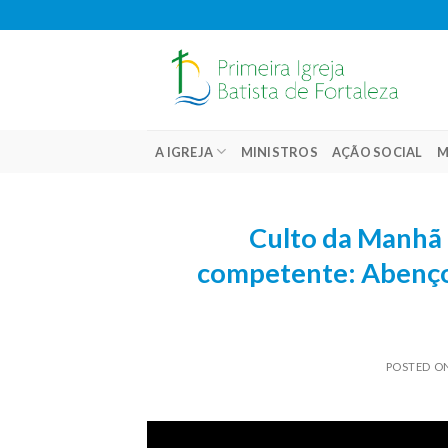
Skip
to
content
A IGREJA
MINISTROS
AÇÃO SOCIAL
M
Culto da Manhã 
competente: Abençoa
POSTED O