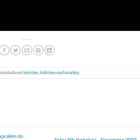
foi postado em
Sermões
.
Adicione aos favoritos
.
nça além do
Fotos Pib Fortaleza – Novembro 2022