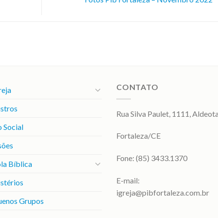
CONTATO
reja
stros
Rua Silva Paulet, 1111, Aldeot
 Social
Fortaleza/CE
sões
Fone: (85) 3433.1370
la Bíblica
E-mail:
stérios
igreja@pibfortaleza.com.br
uenos Grupos