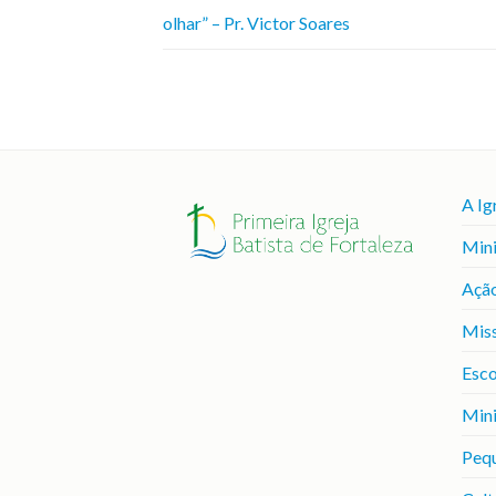
olhar” – Pr. Victor Soares
A Ig
Mini
Ação
Mis
Esco
Mini
Peq