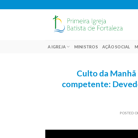
Skip
to
content
A IGREJA
MINISTROS
AÇÃO SOCIAL
M
Culto da Manhã 
competente: Devedor
POSTED 