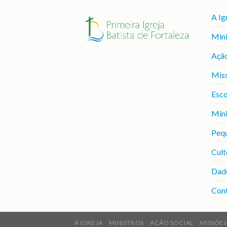
A Ig
Mini
Ação
Mis
Esco
Mini
Peq
Cult
Dad
Con
A IGREJA
MINISTROS
AÇÃO SOCIAL
MISSÕES