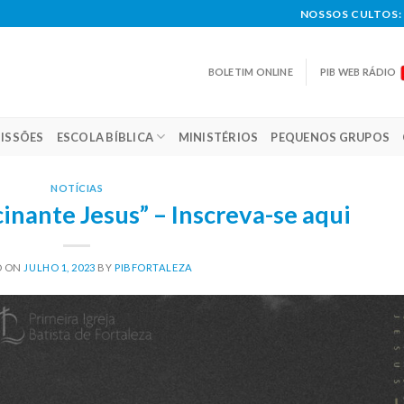
NOSSOS CULTOS: 
BOLETIM ONLINE
PIB WEB RÁDIO
ISSÕES
ESCOLA BÍBLICA
MINISTÉRIOS
PEQUENOS GRUPOS
NOTÍCIAS
inante Jesus” – Inscreva-se aqui
D ON
JULHO 1, 2023
BY
PIBFORTALEZA