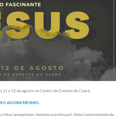
as 11 e 12 de agosto no Centro de Eventos do Ceará.
ESSO AGORA MESMO.
 Silva (arqueólogo, teólogo e professor), Neto (sobrevivente da