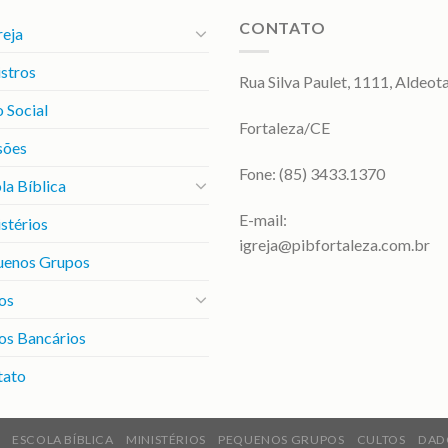
CONTATO
reja
stros
Rua Silva Paulet, 1111, Aldeot
 Social
Fortaleza/CE
sões
Fone: (85) 3433.1370
la Bíblica
E-mail:
stérios
igreja@pibfortaleza.com.br
uenos Grupos
os
os Bancários
tato
ESCOLA BÍBLICA
MINISTÉRIOS
PEQUENOS GRUPOS
CULTOS
DAD