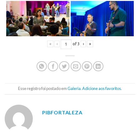
«
‹
of
3
›
»
Esse registro foi postado em
Galeria
.
Adicione aos favoritos
.
PIBFORTALEZA