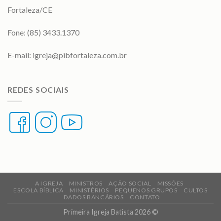
Fortaleza/CE
Fone: (85) 3433.1370
E-mail:
igreja@pibfortaleza.com.br
REDES SOCIAIS
A IGREJA
MINISTROS
AÇÃO SOCIAL
MISSÕES
ESCOLA BÍBLICA
MINISTÉRIOS
PEQUENOS GRUPOS
CULTOS
DADOS BANCÁRIOS
CONTATO
Primeira Igreja Batista 2026 ©