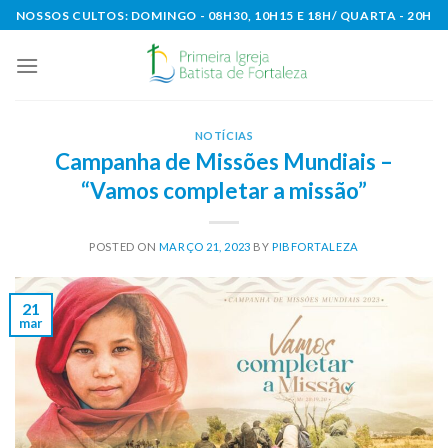
Skip
NOSSOS CULTOS: DOMINGO - 08H30, 10H15 E 18H/ QUARTA - 20H
to
content
NOTÍCIAS
Campanha de Missões Mundiais –
“Vamos completar a missão”
POSTED ON
MARÇO 21, 2023
BY
PIBFORTALEZA
21
mar