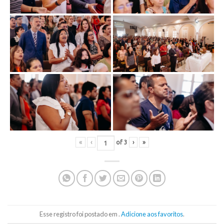
«
‹
of
3
›
»
Esse registro foi postado em .
Adicione aos favoritos
.