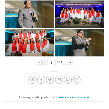
«
‹
of
3
›
»
Esse registro foi postado em .
Adicione aos favoritos
.