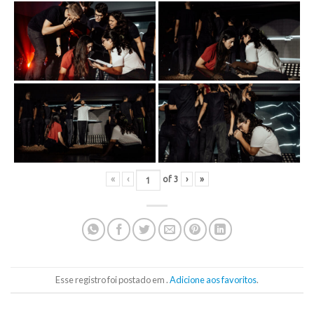
«
‹
of
3
›
»
Esse registro foi postado em .
Adicione aos favoritos
.