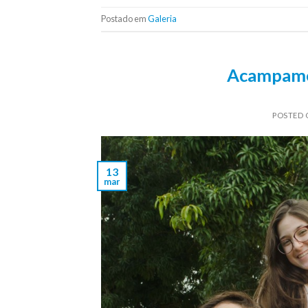
Postado em
Galeria
Acampamen
POSTED
13
mar