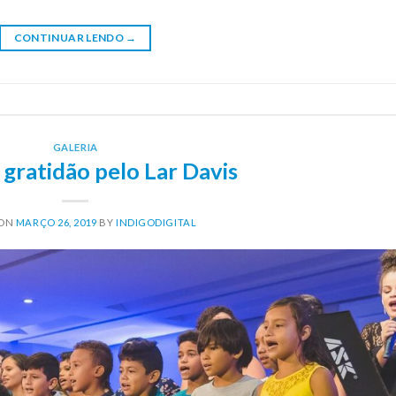
CONTINUAR LENDO
→
GALERIA
 gratidão pelo Lar Davis
 ON
MARÇO 26, 2019
BY
INDIGODIGITAL