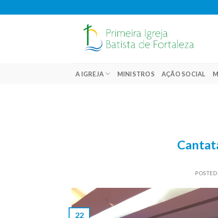
Skip
to
content
A IGREJA
MINISTROS
AÇÃO SOCIAL
M
Cantat
POSTED
22