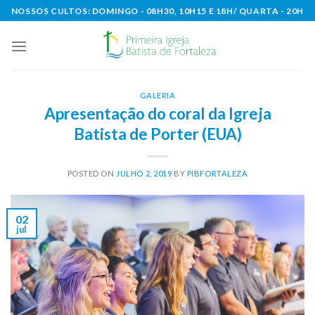
Skip
NOSSOS CULTOS: DOMINGO - 08H30, 10H15 E 18H/ QUARTA - 20H
to
content
GALERIA
Apresentação do coral da Igreja
Batista de Porter (EUA)
POSTED ON
JULHO 2, 2019
BY
PIBFORTALEZA
02
jul