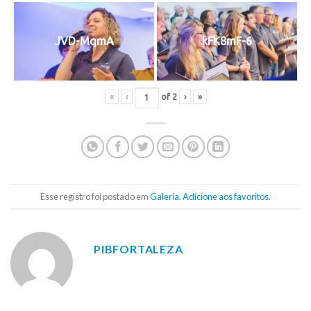
JVD-MqmA
kFK8mF-6
«
‹
of
2
›
»
Esse registro foi postado em
Galeria
.
Adicione aos favoritos
.
PIBFORTALEZA