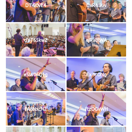
DT4I0vE4
DxR4 3uv
dYT65kwZ
ejRaBlWA
eSW06Q1g
Ex 9rONg
FA8NxcN2
ftzOGvWH