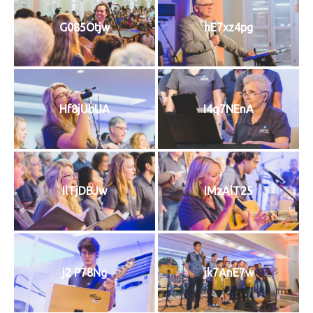
G085Otjw
hE7xz4pg
Hf8jUbUA
I4q7NEnA
IlTjDBJw
IMzAlT25
j2 P78Ng
jk7AnE7w