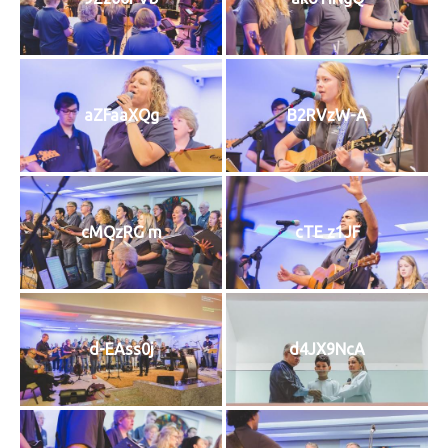
aZFaaXQg
B2RVzW-A
cMQzRG m
cTE z1JF
d-EAss0j
d4JX9NcA