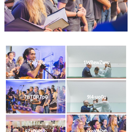
1F2fjUjw
1WBewZww
7BTDRTp0
9I4-uo0g
9Zz00PVb
akoYINgQ