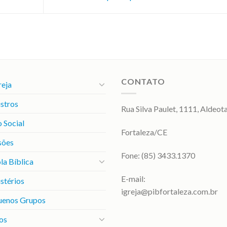
CONTATO
reja
stros
Rua Silva Paulet, 1111, Aldeot
 Social
Fortaleza/CE
sões
Fone: (85) 3433.1370
la Bíblica
E-mail:
stérios
igreja@pibfortaleza.com.br
uenos Grupos
os