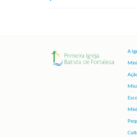
A Ig
Mini
Ação
Mis
Esco
Mini
Peq
Cult