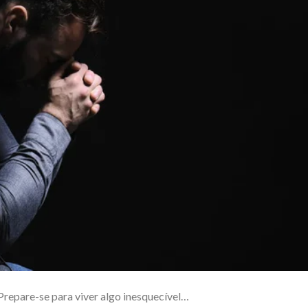
 Prepare-se para viver algo inesquecível…