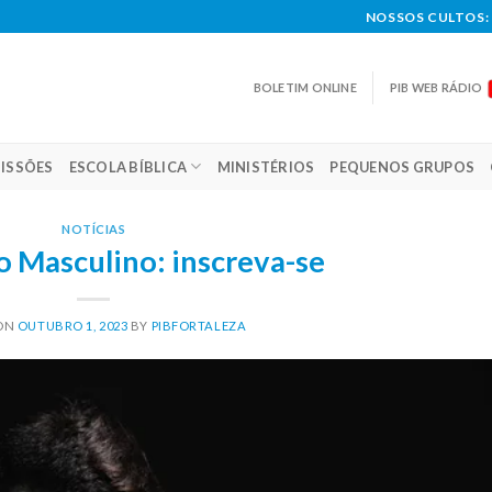
NOSSOS CULTOS: 
BOLETIM ONLINE
PIB WEB RÁDIO
ISSÕES
ESCOLA BÍBLICA
MINISTÉRIOS
PEQUENOS GRUPOS
NOTÍCIAS
o Masculino: inscreva-se
 ON
OUTUBRO 1, 2023
BY
PIBFORTALEZA