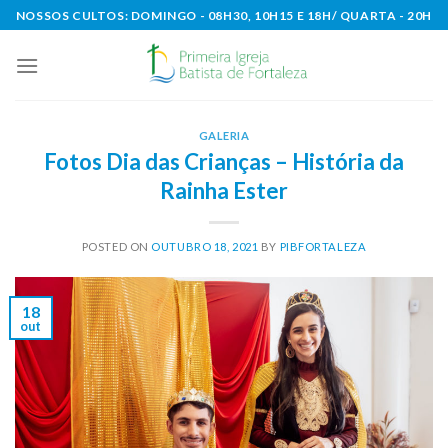
Skip
NOSSOS CULTOS: DOMINGO - 08H30, 10H15 E 18H/ QUARTA - 20H
to
content
GALERIA
Fotos Dia das Crianças – História da
Rainha Ester
POSTED ON
OUTUBRO 18, 2021
BY
PIBFORTALEZA
18
out