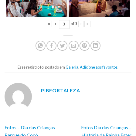
«
‹
of
3
›
»
Esse registro foi postado em
Galeria
.
Adicione aos favoritos
.
PIBFORTALEZA
Fotos – Dia das Crianças
Fotos Dia das Crianças –
Parque do Cocó
História da Rainha Ester