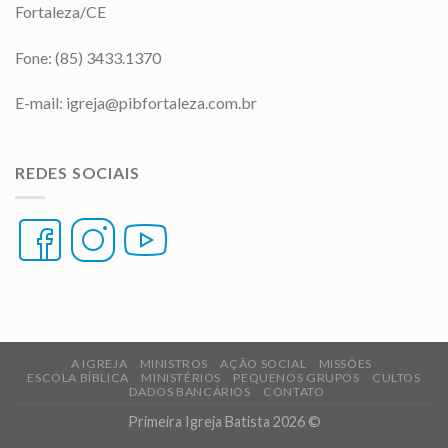
Fortaleza/CE
Fone: (85) 3433.1370
E-mail:
igreja@pibfortaleza.com.br
REDES SOCIAIS
A IGREJA
MINISTROS
AÇÃO SOCIAL
MISSÕES
ESCOLA BÍBLICA
MINISTÉRIOS
PEQUENOS GRUPOS
CULTOS
DADOS BANCÁRIOS
CONTATO
Primeira Igreja Batista 2026 ©